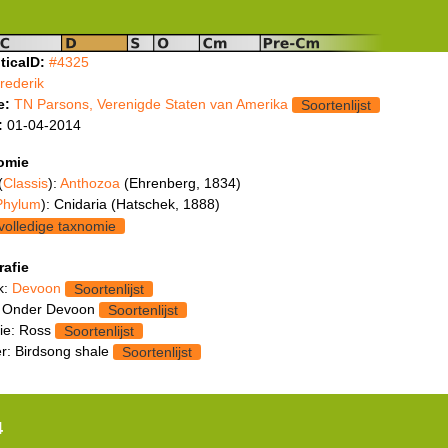
ticaID:
#4325
frederik
e:
TN Parsons, Verenigde Staten van Amerika
Soortenlijst
:
01-04-2014
omie
(
Classis
):
Anthozoa
(Ehrenberg, 1834)
Phylum
): Cnidaria (Hatschek, 1888)
volledige taxnomie
rafie
k:
Devoon
Soortenlijst
 Onder Devoon
Soortenlijst
ie: Ross
Soortenlijst
: Birdsong shale
Soortenlijst
4