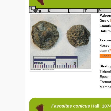
Paleon
Door:
Locati
Datum
Taxon
klasse 
stam (
Toon 
Stratig
Tijdper
Epoch:
Format
Member
Favosites
conicus
Hall, 187