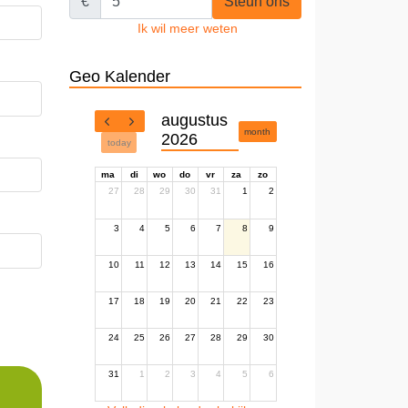
€
Steun ons
Ik wil meer weten
Geo Kalender
augustus
month
2026
today
ma
di
wo
do
vr
za
zo
27
28
29
30
31
1
2
3
4
5
6
7
8
9
10
11
12
13
14
15
16
17
18
19
20
21
22
23
24
25
26
27
28
29
30
31
1
2
3
4
5
6