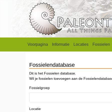
Voorpagina
Informatie
Locaties
Fossielen
Fossielendatabase
Dit is het Fossielen database.
Wil je fossielen toevoegen aan de Fossielendataba
Fossielgroep
Locatie