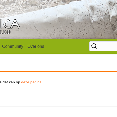
Community
Over ons
se dat kan op
deze pagina
.