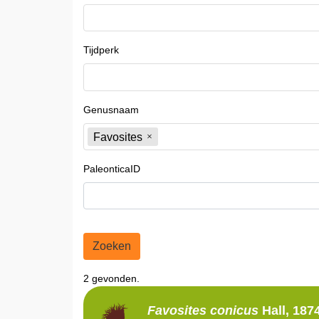
Tijdperk
Genusnaam
Favosites
PaleonticaID
Zoeken
2 gevonden.
Favosites
conicus
Hall, 187