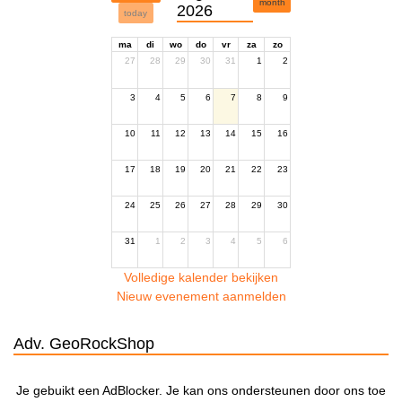
month
2026
today
ma
di
wo
do
vr
za
zo
27
28
29
30
31
1
2
3
4
5
6
7
8
9
10
11
12
13
14
15
16
17
18
19
20
21
22
23
24
25
26
27
28
29
30
31
1
2
3
4
5
6
Volledige kalender bekijken
Nieuw evenement aanmelden
Adv. GeoRockShop
Je gebuikt een AdBlocker. Je kan ons ondersteunen door ons toe