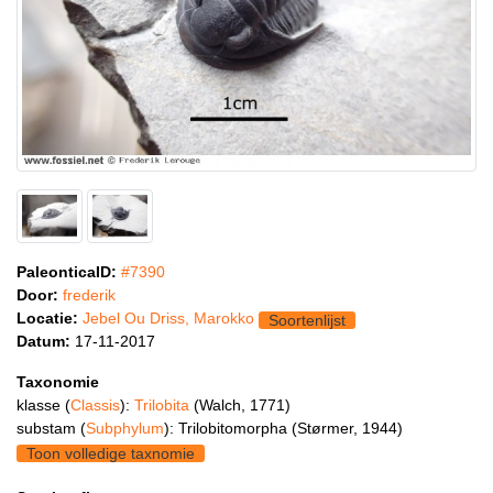
PaleonticaID:
#7390
Door:
frederik
Locatie:
Jebel Ou Driss, Marokko
Soortenlijst
Datum:
17-11-2017
Taxonomie
klasse (
Classis
):
Trilobita
(Walch, 1771)
substam (
Subphylum
): Trilobitomorpha (Størmer, 1944)
Toon volledige taxnomie