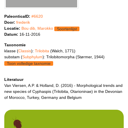
PaleonticaID:
#6620
Door:
frederik
Locatie:
Bou dib, Marokko
Soortenlijst
Datum:
16-11-2016
Taxonomie
klasse (
Classis
):
Trilobita
(Walch, 1771)
substam (
Subphylum
): Trilobitomorpha (Størmer, 1944)
Toon volledige taxnomie
Literatuur
Van Viersen, A.P. & Holland, D. (2016) - Morphological trends and
new species of Cyphaspis (Trilobita, Otarioninae) in the Devonian
of Morocco, Turkey, Germany and Belgium