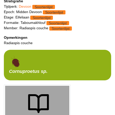
Stratigrafie
Tijdperk:
Devoon
Soortenlijst
Epoch: Midden Devoon
Soortenlijst
Etage: Eifeliaan
Soortenlijst
Formatie: Taboumakhlouf
Soortenlijst
Member: Radiaspis couche
Soortenlijst
Opmerkingen
Radiaspis couche
Cornuproetus
sp.