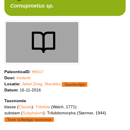
Cornuproetus
sp.
PaleonticaID:
#6617
Door:
frederik
Locatie:
Jebel Zireg, Marokko
Soortenlijst
Datum:
16-11-2016
Taxonomie
klasse (
Classis
):
Trilobita
(Walch, 1771)
substam (
Subphylum
): Trilobitomorpha (Størmer, 1944)
Toon volledige taxnomie