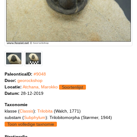
PaleonticaID:
#9048
Door:
georockshop
Locatie:
Atchana, Marokko
Soortenlijst
Datum:
28-12-2019
Taxonomie
klasse (
Classis
):
Trilobita
(Walch, 1771)
substam (
Subphylum
): Trilobitomorpha (Størmer, 1944)
Toon volledige taxnomie
Stratigrafie