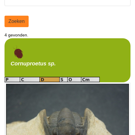
Zoeken
4 gevonden.
Cornuproetus
sp.