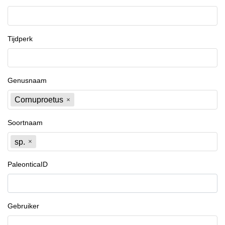
Tijdperk
Genusnaam
Cornuproetus
Soortnaam
sp.
PaleonticaID
Gebruiker