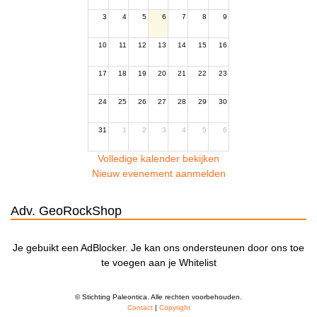
3
4
5
6
7
8
9
10
11
12
13
14
15
16
17
18
19
20
21
22
23
24
25
26
27
28
29
30
31
1
2
3
4
5
6
Volledige kalender bekijken
Nieuw evenement aanmelden
Adv. GeoRockShop
Je gebuikt een AdBlocker. Je kan ons ondersteunen door ons toe
te voegen aan je Whitelist
© Stichting Paleontica. Alle rechten voorbehouden.
Contact
|
Copyright