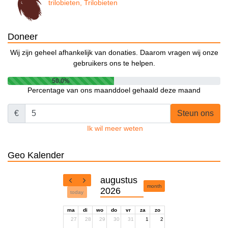
trilobieten, Trilobieten
Doneer
Wij zijn geheel afhankelijk van donaties. Daarom vragen wij onze
gebruikers ons te helpen.
50.0%
Percentage van ons maanddoel gehaald deze maand
€
Steun ons
Ik wil meer weten
Geo Kalender
augustus
month
2026
today
ma
di
wo
do
vr
za
zo
27
28
29
30
31
1
2