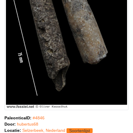
PaleonticaID:
#4846
Door:
hubertus68
Locatie:
Selzerbeek, Nederland
Soortenlijst