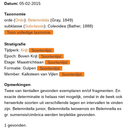
Datum:
05-02-2015
Taxonomie
orde (
Ordo
):
Belemnitida
(Gray, 1849)
subklasse (
Subclassis
): Coleoidea (Bather, 1888)
Toon volledige taxnomie
Stratigrafie
Tijdperk:
Krijt
Soortenlijst
Epoch: Boven Krijt
Soortenlijst
Etage: Maastrichtiaan
Soortenlijst
Formatie: Gulpen
Soortenlijst
Member: Kalksteen van Vijlen
Soortenlijst
Opmerkingen
Twee van tientallen gevonden exemplaren en/of fragmenten. En
exacte determinatie is helaas niet mogelijk, omdat in de beek ook
herwerkde soorten uit verschillende lagen en intervallen te vinden
zijn. Belemnitella junior, Belemnitella lwowensis en Belemnella ex
gr. sumensis/cimbrica werden terplekke gevonden.
1 gevonden.