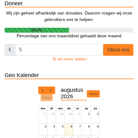
Doneer
Wij zijn geheel afhankelijk van donaties. Daarom vragen wij onze
gebruikers ons te helpen.
50.0%
Percentage van ons maanddoel gehaald deze maand
€
Steun ons
Ik wil meer weten
Geo Kalender
augustus
month
2026
today
ma
di
wo
do
vr
za
zo
27
28
29
30
31
1
2
3
4
5
6
7
8
9