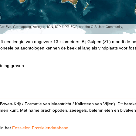
, GeoEye, Getmapping, Aerogrid, IGN, IGP, UPR-EGP, and the GIS User Community,
ft een lengte van ongeveer 13 kilometers. Bij Gulpen (ZL) mondt de be
oneele palaeontologen kennen de beek al lang als vindplaats voor foss
edding graven.
Boven-Krijt / Formatie van Maastricht / Kalksteen van Vijlen). Dit betek
enkomen kunt. Met name brachiopoden, zeeegels, belemnieten en bivalven
 in het
Fossielen Fossielendatabase
.