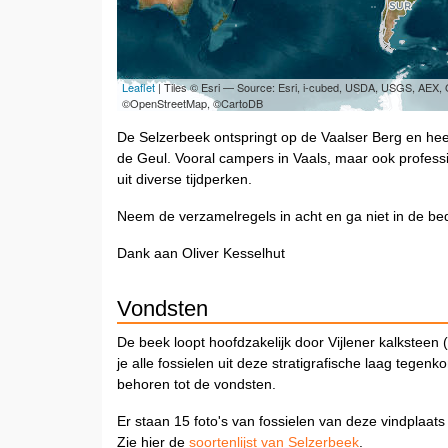
Leaflet
| Tiles © Esri — Source: Esri, i-cubed, USDA, USGS, AEX
©OpenStreetMap, ©CartoDB
De Selzerbeek ontspringt op de Vaalser Berg en hee
de Geul. Vooral campers in Vaals, maar ook professi
uit diverse tijdperken.
Neem de verzamelregels in acht en ga niet in de b
Dank aan Oliver Kesselhut
Vondsten
De beek loopt hoofdzakelijk door Vijlener kalksteen (
je alle fossielen uit deze stratigrafische laag teg
behoren tot de vondsten.
Er staan 15 foto's van fossielen van deze vindplaats
Zie hier de
soortenlijst van Selzerbeek
.