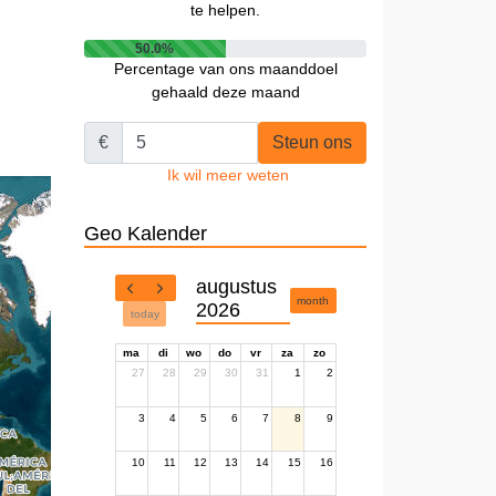
te helpen.
50.0%
Percentage van ons maanddoel
gehaald deze maand
€
Steun ons
Ik wil meer weten
Geo Kalender
augustus
month
2026
today
ma
di
wo
do
vr
za
zo
27
28
29
30
31
1
2
3
4
5
6
7
8
9
10
11
12
13
14
15
16