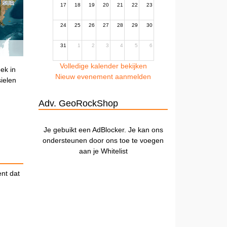
17
18
19
20
21
22
23
24
25
26
27
28
29
30
31
1
2
3
4
5
6
Volledige kalender bekijken
ek in
Nieuw evenement aanmelden
ielen
Adv. GeoRockShop
Je gebuikt een AdBlocker. Je kan ons
ondersteunen door ons toe te voegen
aan je Whitelist
ent dat