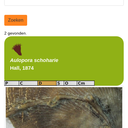
Zoeken
2 gevonden.
Aulopora
schoharie
Hall, 1874