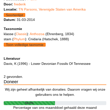
Door:
frederik
Locatie:
TN Parsons, Verenigde Staten van Amerika
Soortenlijst
Datum:
31-03-2014
Taxonomie
klasse (
Classis
):
Anthozoa
(Ehrenberg, 1834)
stam (
Phylum
): Cnidaria (Hatschek, 1888)
Toon volledige taxnomie
Literatuur
Davis, K (1996) - Lower Devonian Fossils Of Tennessee
2 gevonden.
Doneer
Wij zijn geheel afhankelijk van donaties. Daarom vragen wij onze
gebruikers ons te helpen.
50.0%
Percentage van ons maanddoel gehaald deze maand