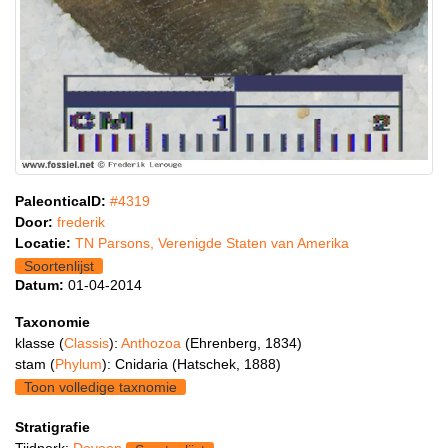
PaleonticaID:
#4319
Door:
frederik
Locatie:
TN Parsons, Verenigde Staten van Amerika
Soortenlijst
Datum:
01-04-2014
Taxonomie
klasse (
Classis
):
Anthozoa
(Ehrenberg, 1834)
stam (
Phylum
): Cnidaria (Hatschek, 1888)
Toon volledige taxnomie
Stratigrafie