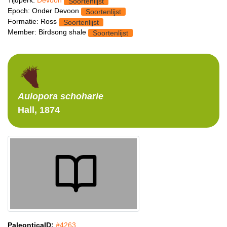
Tijdperk:
Devoon
Soortenlijst
Epoch: Onder Devoon
Soortenlijst
Formatie: Ross
Soortenlijst
Member: Birdsong shale
Soortenlijst
Aulopora
schoharie
Hall, 1874
PaleonticaID:
#4263