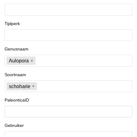
Tijdperk
Genusnaam
Aulopora
Soortnaam
schoharie
PaleonticaID
Gebruiker