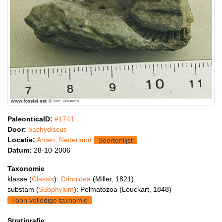
PaleonticaID:
#1741
Door:
pachydiscus
Locatie:
Arcen, Nederland
Soortenlijst
Datum:
28-10-2006
Taxonomie
klasse (
Classis
):
Crinoidea
(Miller, 1821)
substam (
Subphylum
): Pelmatozoa (Leuckart, 1848)
Toon volledige taxnomie
Stratigrafie