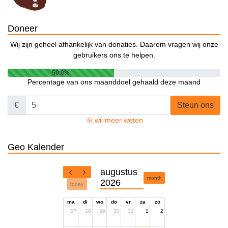
Doneer
Wij zijn geheel afhankelijk van donaties. Daarom vragen wij onze
gebruikers ons te helpen.
50.0%
Percentage van ons maanddoel gehaald deze maand
€
Steun ons
Ik wil meer weten
Geo Kalender
augustus
month
2026
today
ma
di
wo
do
vr
za
zo
27
28
29
30
31
1
2