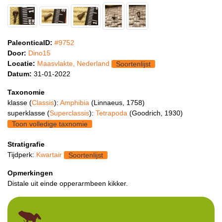
PaleonticaID:
#9752
Door:
Dino15
Locatie:
Maasvlakte, Nederland
Soortenlijst
Datum:
31-01-2022
Taxonomie
klasse (
Classis
):
Amphibia
(Linnaeus, 1758)
superklasse (
Superclassis
):
Tetrapoda
(Goodrich, 1930)
Toon volledige taxnomie
Stratigrafie
Tijdperk:
Kwartair
Soortenlijst
Opmerkingen
Distale uit einde opperarmbeen kikker.