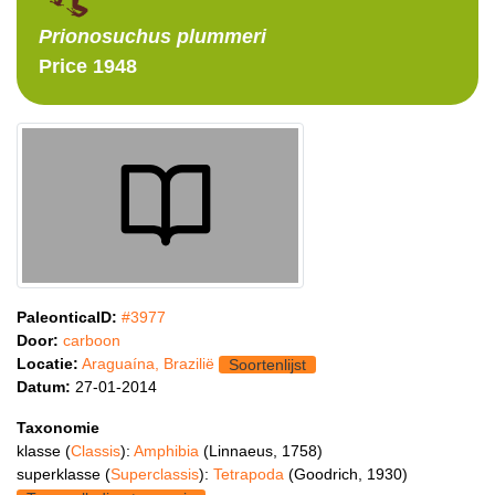
Prionosuchus
plummeri
Price 1948
PaleonticaID:
#3977
Door:
carboon
Locatie:
Araguaína, Brazilië
Soortenlijst
Datum:
27-01-2014
Taxonomie
klasse (
Classis
):
Amphibia
(Linnaeus, 1758)
superklasse (
Superclassis
):
Tetrapoda
(Goodrich, 1930)