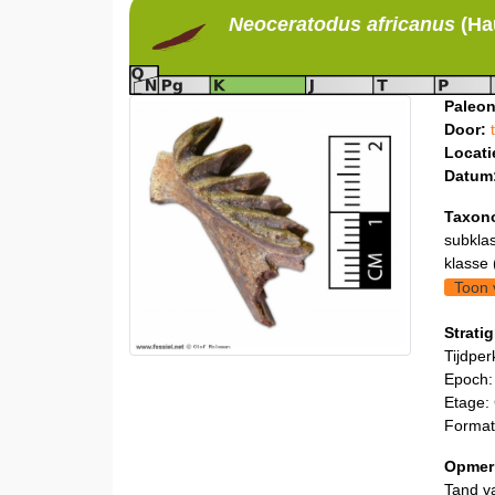
Neoceratodus
africanus
(Ha
Paleon
Door:
Locati
Datum
Taxon
subklas
klasse 
Toon 
Stratig
Tijdper
Epoch:
Etage:
Format
Opmer
Tand v