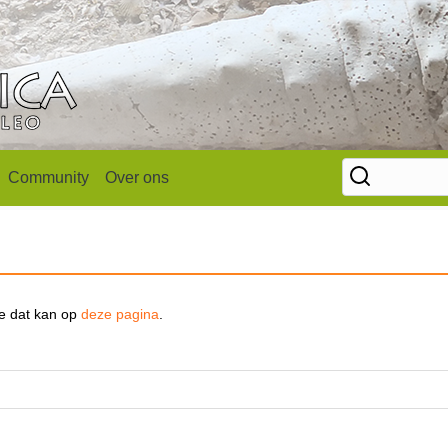
Community
Over ons
se dat kan op
deze pagina
.