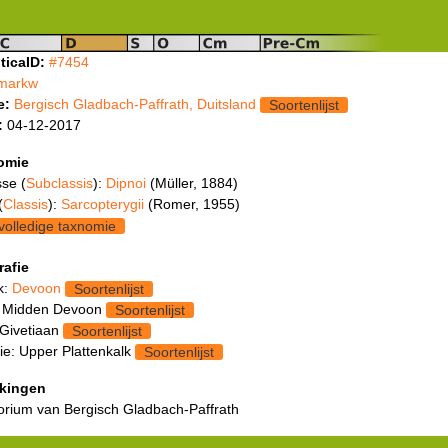
ticaID:
#7454
markw
e:
Bergisch Gladbach-Paffrath, Duitsland
Soortenlijst
:
04-12-2017
omie
se (
Subclassis
):
Dipnoi
(Müller, 1884)
(
Classis
):
Sarcopterygii
(Romer, 1955)
volledige taxnomie
rafie
k:
Devoon
Soortenlijst
 Midden Devoon
Soortenlijst
 Givetiaan
Soortenlijst
ie: Upper Plattenkalk
Soortenlijst
kingen
norium van Bergisch Gladbach-Paffrath