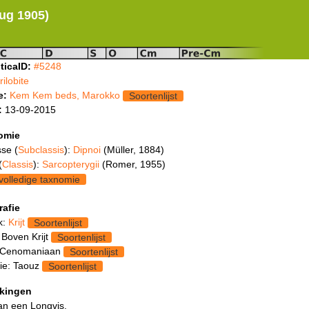
ug 1905)
ticaID:
#5248
trilobite
e:
Kem Kem beds, Marokko
Soortenlijst
:
13-09-2015
omie
se (
Subclassis
):
Dipnoi
(Müller, 1884)
(
Classis
):
Sarcopterygii
(Romer, 1955)
volledige taxnomie
rafie
k:
Krijt
Soortenlijst
 Boven Krijt
Soortenlijst
 Cenomaniaan
Soortenlijst
ie: Taouz
Soortenlijst
kingen
an een Longvis.