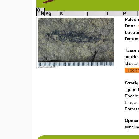
Paleon
Door:
Locati
Datum
Taxon
subklas
klasse 
Toon 
Stratig
Tijdper
Epoch:
Etage:
Format
Opmer
syncli