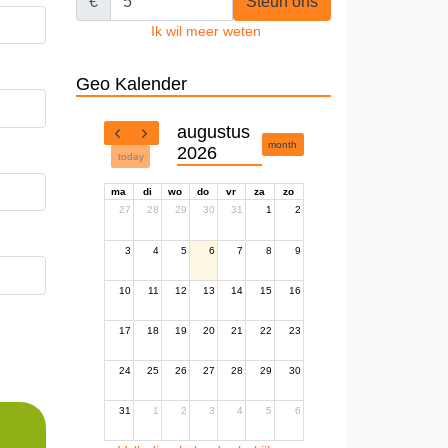
€
Steun ons
Ik wil meer weten
Geo Kalender
augustus
month
2026
today
ma
di
wo
do
vr
za
zo
27
28
29
30
31
1
2
3
4
5
6
7
8
9
10
11
12
13
14
15
16
17
18
19
20
21
22
23
24
25
26
27
28
29
30
31
1
2
3
4
5
6