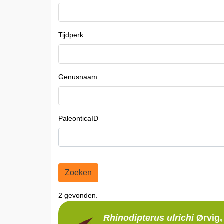
Tijdperk
Genusnaam
PaleonticaID
Zoeken
2 gevonden.
Rhinodipterus
ulrichi
Ørvig,