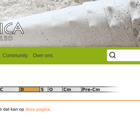
Community
Over ons
se dat kan op
deze pagina
.