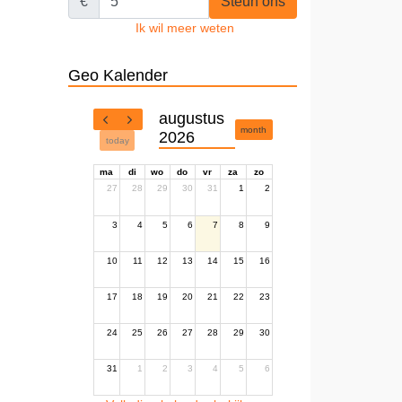
€
Steun ons
Ik wil meer weten
Geo Kalender
augustus
month
2026
today
ma
di
wo
do
vr
za
zo
27
28
29
30
31
1
2
3
4
5
6
7
8
9
10
11
12
13
14
15
16
17
18
19
20
21
22
23
24
25
26
27
28
29
30
31
1
2
3
4
5
6