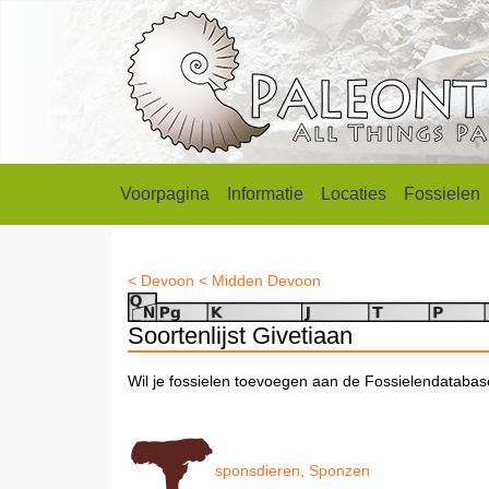
Voorpagina
Informatie
Locaties
Fossielen
< Devoon
< Midden Devoon
Soortenlijst Givetiaan
Wil je fossielen toevoegen aan de Fossielendataba
sponsdieren, Sponzen