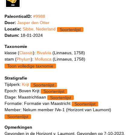
PaleonticaID:
#9988
Door:
Jasper den Otter
Locatie:
Sibbe, Nederland
Soortenlijst
Datum:
18-01-2024
Taxonomie
klasse (
Classis
):
Bivalvia
(Linnaeus, 1758)
stam (
Phylum
):
Mollusca
(Linnaeus, 1758)
Toon volledige taxnomie
Stratigrafie
Tijdperk:
Krijt
Soortenlijst
Epoch: Boven Krijt
Soortenlijst
Etage: Maastrichtiaan
Soortenlijst
Formatie: Formatie van Maastricht
Soortenlijst
Member: Nekum member IVe-1 (Horizont van Laumont)
Soortenlijst
Opmerkingen
Gevonden in de Horizont v. Laumont. Gevonden op 7-10-2023.