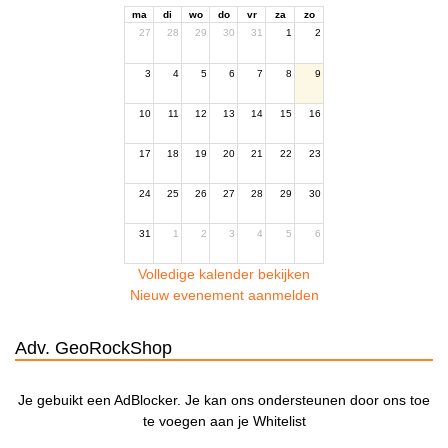
ma
di
wo
do
vr
za
zo
27
28
29
30
31
1
2
3
4
5
6
7
8
9
10
11
12
13
14
15
16
17
18
19
20
21
22
23
24
25
26
27
28
29
30
31
1
2
3
4
5
6
Volledige kalender bekijken
Nieuw evenement aanmelden
Adv. GeoRockShop
Je gebuikt een AdBlocker. Je kan ons ondersteunen door ons toe
te voegen aan je Whitelist