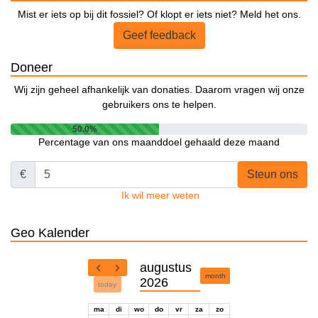
Mist er iets op bij dit fossiel? Of klopt er iets niet? Meld het ons.
Geef feedback
Doneer
Wij zijn geheel afhankelijk van donaties. Daarom vragen wij onze
gebruikers ons te helpen.
50.0%
Percentage van ons maanddoel gehaald deze maand
€
Steun ons
Ik wil meer weten
Geo Kalender
augustus
month
2026
today
ma
di
wo
do
vr
za
zo