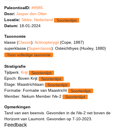
PaleonticaID:
#9985
Door:
Jasper den Otter
Locatie:
Sibbe, Nederland
Soortenlijst
Datum:
18-01-2024
Taxonomie
klasse (
Classis
):
Actinopterygii
(Cope, 1887)
superklasse (
Superclassis
): Osteichthyes (Huxley, 1880)
Toon volledige taxnomie
Stratigrafie
Tijdperk:
Krijt
Soortenlijst
Epoch: Boven Krijt
Soortenlijst
Etage: Maastrichtiaan
Soortenlijst
Formatie: Formatie van Maastricht
Soortenlijst
Member: Nekum Member IVe-2
Soortenlijst
Opmerkingen
Tand van een beenvis. Gevonden in de IVe-2 net boven de
Horizont van Laumont. Gevonden op 7-10-2023.
Feedback