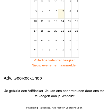
27
28
29
30
31
1
2
3
4
5
6
7
8
9
10
11
12
13
14
15
16
17
18
19
20
21
22
23
24
25
26
27
28
29
30
31
1
2
3
4
5
6
Volledige kalender bekijken
Nieuw evenement aanmelden
Adv. GeoRockShop
Je gebuikt een AdBlocker. Je kan ons ondersteunen door ons toe
te voegen aan je Whitelist
© Stichting Paleontica. Alle rechten voorbehouden.