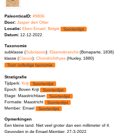
PaleonticaID:
#9806
Door:
Jasper den Otter
Locatie:
Eben-Emael, België
Soortenlijst
Datum:
12-12-2022
Taxonomie
subklasse (
Subclassis
):
Elasmobranchii
(Bonaparte, 1838)
klasse (
Classis
):
Chondrichthyes
(Huxley, 1880)
Toon volledige taxnomie
Stratigrafie
Tijdperk:
Krijt
Soortenlijst
Epoch: Boven Krijt
Soortenlijst
Etage: Maastrichtiaan
Soortenlijst
Formatie: Maastricht
Soortenlijst
Member: Emael
Soortenlijst
Opmerkingen
Een kleine tand. Niet veel groter dan een millimeter of 4.
Gevonden in de Emael-Member. 27-3-2022.