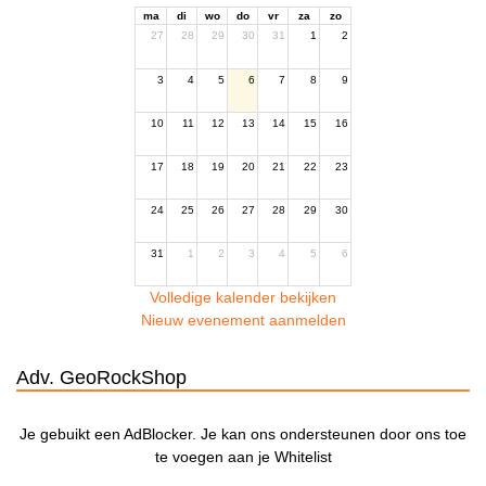
ma
di
wo
do
vr
za
zo
27
28
29
30
31
1
2
3
4
5
6
7
8
9
10
11
12
13
14
15
16
17
18
19
20
21
22
23
24
25
26
27
28
29
30
31
1
2
3
4
5
6
Volledige kalender bekijken
Nieuw evenement aanmelden
Adv. GeoRockShop
Je gebuikt een AdBlocker. Je kan ons ondersteunen door ons toe
te voegen aan je Whitelist