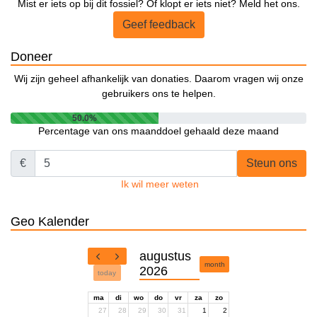
Mist er iets op bij dit fossiel? Of klopt er iets niet? Meld het ons.
Geef feedback
Doneer
Wij zijn geheel afhankelijk van donaties. Daarom vragen wij onze
gebruikers ons te helpen.
50.0%
Percentage van ons maanddoel gehaald deze maand
€
Steun ons
Ik wil meer weten
Geo Kalender
augustus
month
2026
today
ma
di
wo
do
vr
za
zo
27
28
29
30
31
1
2