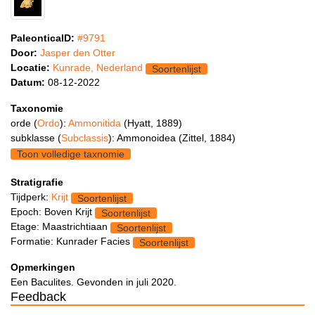
PaleonticaID:
#9791
Door:
Jasper den Otter
Locatie:
Kunrade, Nederland
Soortenlijst
Datum:
08-12-2022
Taxonomie
orde (
Ordo
):
Ammonitida
(Hyatt, 1889)
subklasse (
Subclassis
): Ammonoidea (Zittel, 1884)
Toon volledige taxnomie
Stratigrafie
Tijdperk:
Krijt
Soortenlijst
Epoch: Boven Krijt
Soortenlijst
Etage: Maastrichtiaan
Soortenlijst
Formatie: Kunrader Facies
Soortenlijst
Opmerkingen
Een Baculites. Gevonden in juli 2020.
Feedback