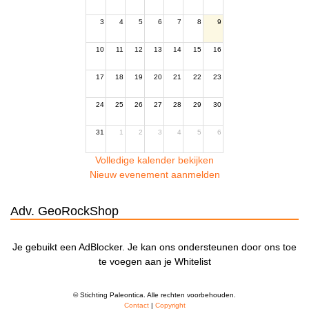
3
4
5
6
7
8
9
10
11
12
13
14
15
16
17
18
19
20
21
22
23
24
25
26
27
28
29
30
31
1
2
3
4
5
6
Volledige kalender bekijken
Nieuw evenement aanmelden
Adv. GeoRockShop
Je gebuikt een AdBlocker. Je kan ons ondersteunen door ons toe
te voegen aan je Whitelist
© Stichting Paleontica. Alle rechten voorbehouden.
Contact
|
Copyright