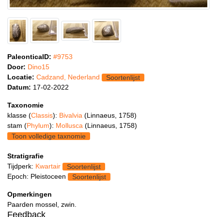
PaleonticaID:
#9753
Door:
Dino15
Locatie:
Cadzand, Nederland
Soortenlijst
Datum:
17-02-2022
Taxonomie
klasse (
Classis
):
Bivalvia
(Linnaeus, 1758)
stam (
Phylum
):
Mollusca
(Linnaeus, 1758)
Toon volledige taxnomie
Stratigrafie
Tijdperk:
Kwartair
Soortenlijst
Epoch: Pleistoceen
Soortenlijst
Opmerkingen
Paarden mossel, zwin.
Feedback