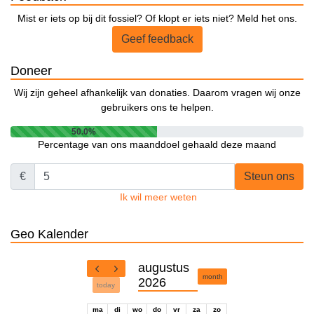
Mist er iets op bij dit fossiel? Of klopt er iets niet? Meld het ons.
Geef feedback
Doneer
Wij zijn geheel afhankelijk van donaties. Daarom vragen wij onze
gebruikers ons te helpen.
50.0%
Percentage van ons maanddoel gehaald deze maand
€
Steun ons
Ik wil meer weten
Geo Kalender
augustus
month
2026
today
ma
di
wo
do
vr
za
zo