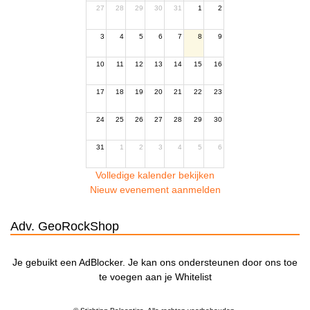
27
28
29
30
31
1
2
3
4
5
6
7
8
9
10
11
12
13
14
15
16
17
18
19
20
21
22
23
24
25
26
27
28
29
30
31
1
2
3
4
5
6
Volledige kalender bekijken
Nieuw evenement aanmelden
Adv. GeoRockShop
Je gebuikt een AdBlocker. Je kan ons ondersteunen door ons toe
te voegen aan je Whitelist