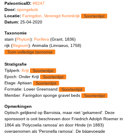
PaleonticaID:
#9247
Door:
spongebob
Locatie:
Faringdon, Verenigd Koninkrijk
Soortenlijst
Datum:
25-04-2020
Taxonomie
stam (
Phylum
):
Porifera
(Grant, 1836)
rijk (
Regnum
): Animalia (Linnaeus, 1758)
Toon volledige taxnomie
Stratigrafie
Tijdperk:
Krijt
Soortenlijst
Epoch: Onder Krijt
Soortenlijst
Etage: Aptiaan
Soortenlijst
Formatie: Lower Greensand
Soortenlijst
Member: Faringdon sponge gravel beds
Soortenlijst
Opmerkingen
Optisch gelijkend op Barroisia, maar niet 'gekamerd'. Deze
sponssoort is ooit beschreven door Friedrich Adolph Roemer in
1864 als 'Polycoelia ramosa' en door Hinde (in 1883)
overgenomen als 'Peronella ramosa'. De bijgevoegde