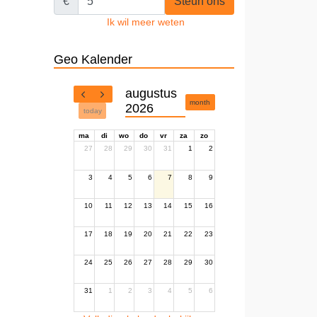
€
Steun ons
Ik wil meer weten
Geo Kalender
augustus
month
2026
today
ma
di
wo
do
vr
za
zo
27
28
29
30
31
1
2
3
4
5
6
7
8
9
10
11
12
13
14
15
16
17
18
19
20
21
22
23
24
25
26
27
28
29
30
31
1
2
3
4
5
6