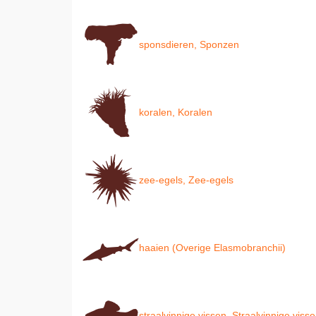
sponsdieren, Sponzen
koralen, Koralen
zee-egels, Zee-egels
haaien (Overige Elasmobranchii)
straalvinnige vissen, Straalvinnige viss