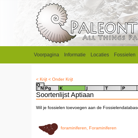
Voorpagina
Informatie
Locaties
Fossielen
< Krijt
< Onder Krijt
Soortenlijst Aptiaan
Wil je fossielen toevoegen aan de Fossielendataba
foraminiferen, Foraminiferen