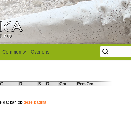
Community
Over ons
se dat kan op
deze pagina
.