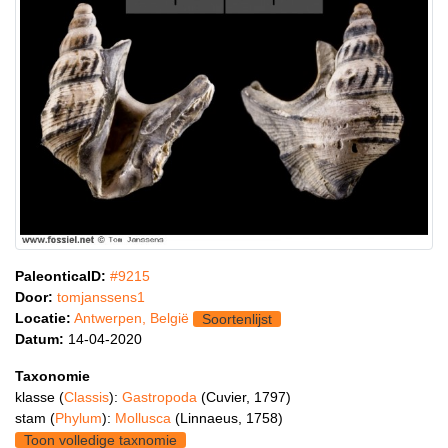
PaleonticaID:
#9215
Door:
tomjanssens1
Locatie:
Antwerpen, België
Soortenlijst
Datum:
14-04-2020
Taxonomie
klasse (
Classis
):
Gastropoda
(Cuvier, 1797)
stam (
Phylum
):
Mollusca
(Linnaeus, 1758)
Toon volledige taxnomie