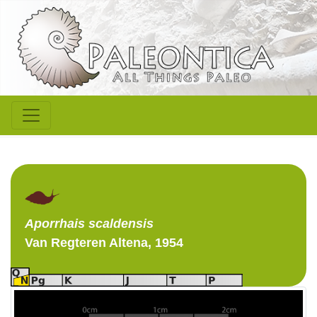
Aporrhais
scaldensis
Van Regteren Altena, 1954