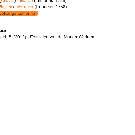
(
Classis
):
Bivalvia
(Linnaeus, 1758)
Phylum
):
Mollusca
(Linnaeus, 1758)
volledige taxnomie
tuur
eld, B. (2019) - Fossielen van de Marker Wadden