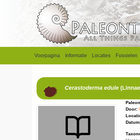
Voorpagina
Informatie
Locaties
Fossielen
Cerastoderma
edule
(Linnae
Paleon
Door:
Locati
Datum
Taxon