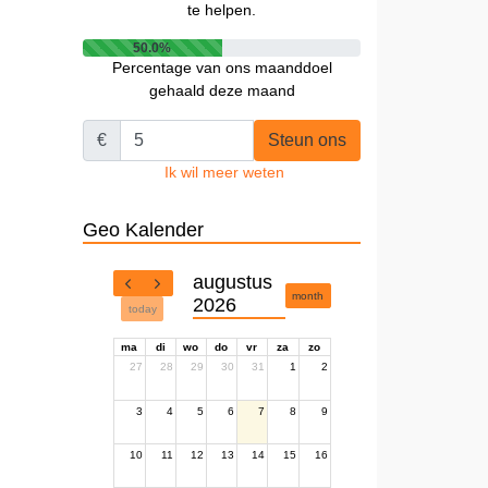
te helpen.
50.0%
Percentage van ons maanddoel
gehaald deze maand
€
Steun ons
Ik wil meer weten
Geo Kalender
augustus
month
2026
today
ma
di
wo
do
vr
za
zo
27
28
29
30
31
1
2
3
4
5
6
7
8
9
10
11
12
13
14
15
16