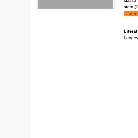
klasse 
stam (
Toon 
Litera
Langev