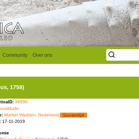
Community
Over ons
us, 1758)
ticaID:
#8990
fossildude
e:
Marker Wadden, Nederland
Soortenlijst
:
17-11-2019
omie