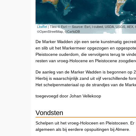
Leaflet
| Tiles © Esri — Source: Esri, i-cubed, USDA, USGS, AEX
©OpenStreetMap, ©CartoDB
De Marker Wadden zijn een serie kunstmatig gecreëe
en slib uit het Markermeer opgezogen en opgespoten
Pleistocene ouderdom, die vervolgens terug te vin
resten van vroeg-Holocene en Pleistocene zoogdie
De aanleg van de Marker Wadden is begonnen op 22 
Hierbij is waarschijnlijk zand uit vijf verschillende
Het schelpenmateriaal op de strandjes van de Marke
toegevoegd door Johan Vellekoop
Vondsten
Schelpen uit het vroeg-Holoceen en Pleistoceen. Er
algemeen als bij eerdere opspuitingen bij Almere.