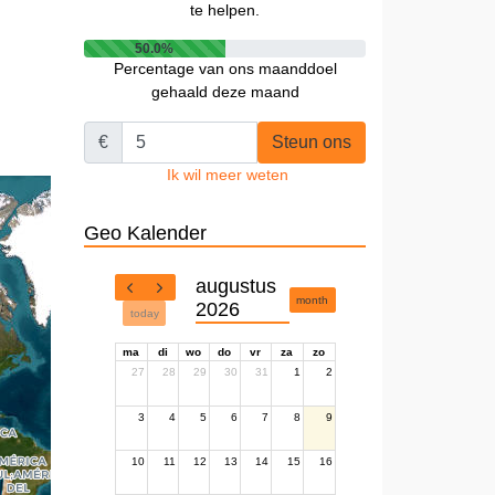
te helpen.
50.0%
Percentage van ons maanddoel
gehaald deze maand
€
Steun ons
Ik wil meer weten
Geo Kalender
augustus
month
2026
today
ma
di
wo
do
vr
za
zo
27
28
29
30
31
1
2
3
4
5
6
7
8
9
10
11
12
13
14
15
16