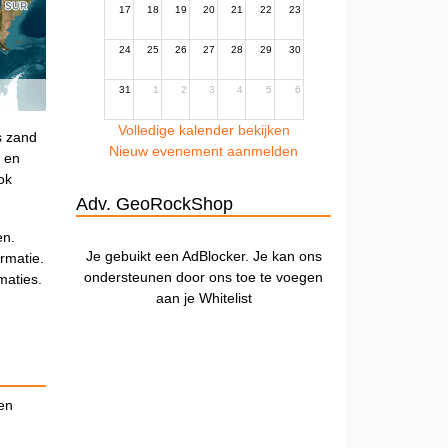
17
18
19
20
21
22
23
24
25
26
27
28
29
30
31
1
2
3
4
5
6
Volledige kalender bekijken
s zand
Nieuw evenement aanmelden
e en
ok
Adv. GeoRockShop
en.
Je gebuikt een AdBlocker. Je kan ons
ormatie.
ondersteunen door ons toe te voegen
maties.
aan je Whitelist
en