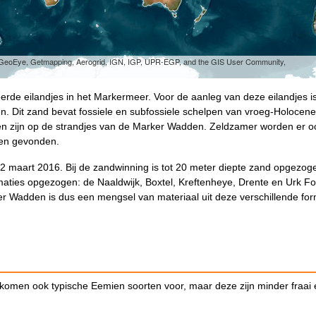
, GeoEye, Getmapping, Aerogrid, IGN, IGP, UPR-EGP, and the GIS User Community,
rde eilandjes in het Markermeer. Voor de aanleg van deze eilandjes i
. Dit zand bevat fossiele en subfossiele schelpen van vroeg-Holocen
den zijn op de strandjes van de Marker Wadden. Zeldzamer worden er o
ren gevonden.
maart 2016. Bij de zandwinning is tot 20 meter diepte zand opgezog
 formaties opgezogen: de Naaldwijk, Boxtel, Kreftenheye, Drente en Urk F
r Wadden is dus een mengsel van materiaal uit deze verschillende for
 komen ook typische Eemien soorten voor, maar deze zijn minder fraai 