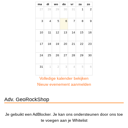
ma
di
wo
do
vr
za
zo
27
28
29
30
31
1
2
3
4
5
6
7
8
9
10
11
12
13
14
15
16
17
18
19
20
21
22
23
24
25
26
27
28
29
30
31
1
2
3
4
5
6
Volledige kalender bekijken
Nieuw evenement aanmelden
Adv. GeoRockShop
Je gebuikt een AdBlocker. Je kan ons ondersteunen door ons toe
te voegen aan je Whitelist