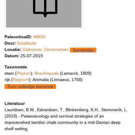
PaleonticaID:
#8830
Door:
fossildude
Locatie:
Dalbyover, Denemarken
Soortenlijst
Datum:
25-07-2019
Taxonomie
stam (
Phylum
):
Brachiopoda
(Lamarck, 1809)
rijk (
Regnum
): Animalia (Linnaeus, 1758)
Toon volledige taxnomie
Literatuur
Lauridsen, B.W., Edvardsen, T., Blinkenberg, K.H., Stemmerik, L.
(2019) - Palaeoecology and survival strategies of an
impoverished benthic chalk community in a mid-Danian deep
shelf setting