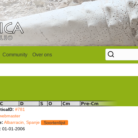
Community
Over ons
ticaID:
#781
webmaster
e:
Albarracin, Spanje
Soortenlijst
:
01-01-2006