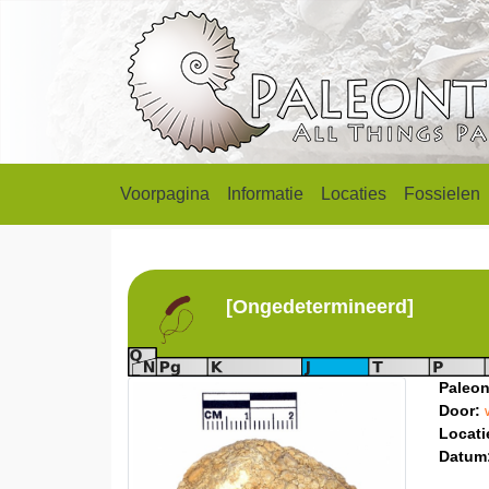
Voorpagina
Informatie
Locaties
Fossielen
[Ongedetermineerd]
Paleon
Door:
Locati
Datum