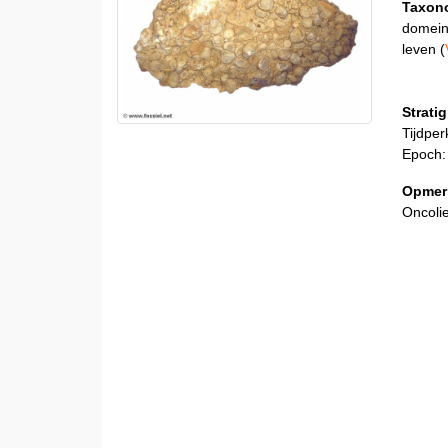
Taxon
domein
leven (
Stratig
Tijdper
Epoch:
Opmer
Oncolie