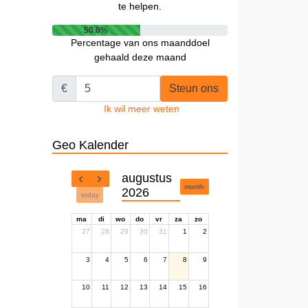
te helpen.
50.0%
Percentage van ons maanddoel
gehaald deze maand
€
Steun ons
Ik wil meer weten
Geo Kalender
augustus
month
2026
today
ma
di
wo
do
vr
za
zo
27
28
29
30
31
1
2
3
4
5
6
7
8
9
10
11
12
13
14
15
16