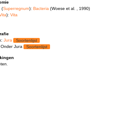
omie
 (
Superregnum
):
Bacteria
(Woese et al. , 1990)
Vita
):
Vita
rafie
k:
Jura
Soortenlijst
 Onder Jura
Soortenlijst
kingen
ten.