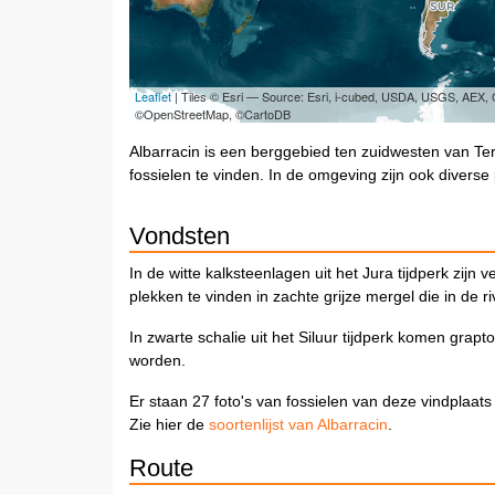
Leaflet
| Tiles © Esri — Source: Esri, i-cubed, USDA, USGS, AEX
©OpenStreetMap, ©CartoDB
Albarracin is een berggebied ten zuidwesten van Te
fossielen te vinden. In de omgeving zijn ook diverse
Vondsten
In de witte kalksteenlagen uit het Jura tijdperk zij
plekken te vinden in zachte grijze mergel die in de ri
In zwarte schalie uit het Siluur tijdperk komen grap
worden.
Er staan 27 foto's van fossielen van deze vindplaats
Zie hier de
soortenlijst van Albarracin
.
Route