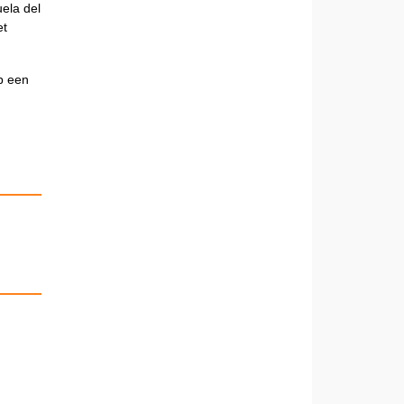
uela del
et
p een