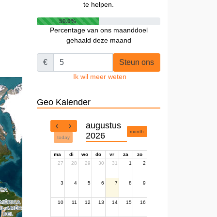
te helpen.
50.0%
Percentage van ons maanddoel
gehaald deze maand
€
Steun ons
Ik wil meer weten
Geo Kalender
augustus
month
2026
today
ma
di
wo
do
vr
za
zo
27
28
29
30
31
1
2
3
4
5
6
7
8
9
10
11
12
13
14
15
16