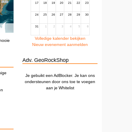
17
18
19
20
21
22
23
24
25
26
27
28
29
30
31
1
2
3
4
5
6
Volledige kalender bekijken
 mooie
Nieuw evenement aanmelden
Adv. GeoRockShop
mige
Je gebuikt een AdBlocker. Je kan ons
ondersteunen door ons toe te voegen
aan je Whitelist
en