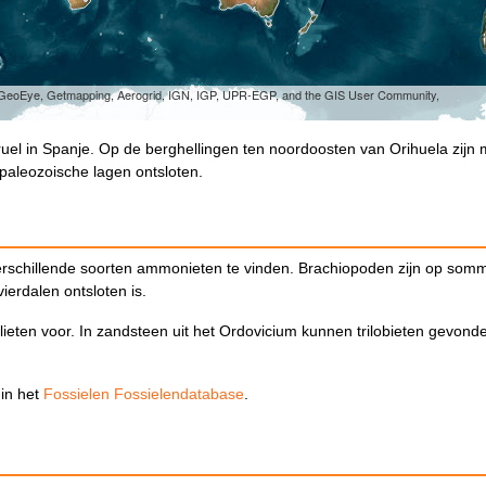
, GeoEye, Getmapping, Aerogrid, IGN, IGP, UPR-EGP, and the GIS User Community,
ruel in Spanje. Op de berghellingen ten noordoosten van Orihuela zijn
 paleozoische lagen ontsloten.
n verschillende soorten ammonieten te vinden. Brachiopoden zijn op som
vierdalen ontsloten is.
tolieten voor. In zandsteen uit het Ordovicium kunnen trilobieten gevond
 in het
Fossielen Fossielendatabase
.