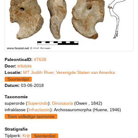
PaleonticaID:
#7638
Door:
trilobite
Locatie:
MT Judith River, Verenigde Staten van Amerika
Soortenlijst
Datum:
03-06-2018
Taxonomie
superorde (
Superordo
):
Dinosauria
(Owen , 1842)
infraklasse (
Infraclassis
): Archosauromorpha (Huene, 1946)
Toon volledige taxnomie
Stratigrafie
Tijdperk:
Krijt
Soortenlijst