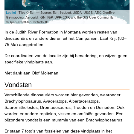
Leaflet
| Tiles © Esri — Source: Esri, i-cubed, USDA, USGS, AEX, GeoEye,
Getmapping, Aerogrid, IGN, IGP, UPR-EGP, and the GIS User Community,
©OpenStreetMap, ©CartoDB
In de Judith River Formation in Montana worden resten van
dinosauriërs en andere dieren uit het Campanien, Laat Krijt (
80–
75 Ma
) aangetroffen.
De coordinaten van de locatie zijn bij benadering, en wijzen geen
specifieke vindplaats aan.
Met dank aan Olof Moleman
Vondsten
Verschillende dinosauriërs worden hier gevonden, waaronder
Brachylophosaurus, Avaceratops, Albertaceratops,
Saurornitholestes, Dromaeosaurus, Troodon en Deinodon. Ook
worden er andere reptielen, vissen en amfibiën gevonden. Een
bijzondere vondst is een mummie van een Brachylophosaurus.
Er staan 7 foto's van fossielen van deze vindplaats in het