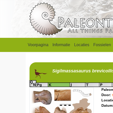
Voorpagina
Informatie
Locaties
Fossielen
Sigilmassasaurus
brevicolli
Paleon
Door:
Locati
Datum