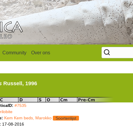
Community
Over ons
s
Russell, 1996
ticaID:
#7535
trilobite
e:
Kem Kem beds, Marokko
Soortenlijst
:
17-08-2016