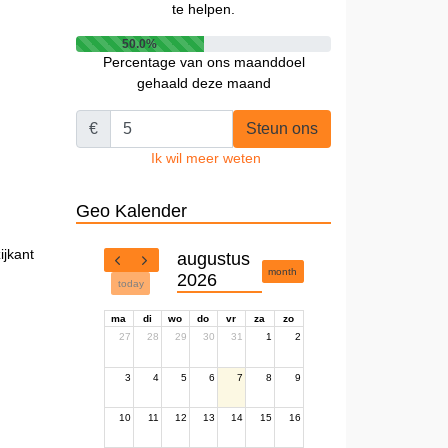
te helpen.
50.0%
Percentage van ons maanddoel
gehaald deze maand
€
Steun ons
Ik wil meer weten
Geo Kalender
ijkant
augustus
month
2026
today
ma
di
wo
do
vr
za
zo
27
28
29
30
31
1
2
3
4
5
6
7
8
9
10
11
12
13
14
15
16