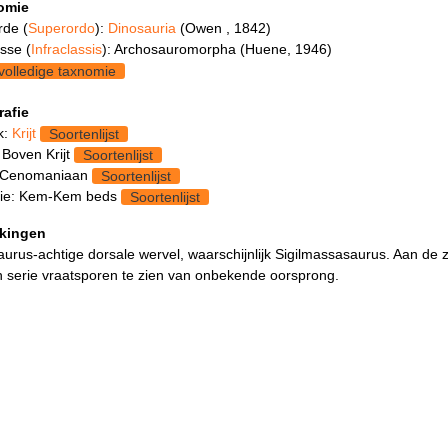
omie
rde (
Superordo
):
Dinosauria
(Owen , 1842)
asse (
Infraclassis
): Archosauromorpha (Huene, 1946)
volledige taxnomie
rafie
k:
Krijt
Soortenlijst
 Boven Krijt
Soortenlijst
 Cenomaniaan
Soortenlijst
ie: Kem-Kem beds
Soortenlijst
kingen
urus-achtige dorsale wervel, waarschijnlijk Sigilmassasaurus. Aan de z
n serie vraatsporen te zien van onbekende oorsprong.