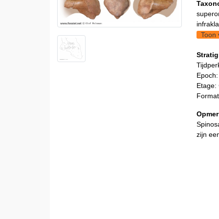
Taxon
supero
infrakl
Toon 
Stratig
Tijdper
Epoch:
Etage:
Format
Opmer
Spinosa
zijn ee