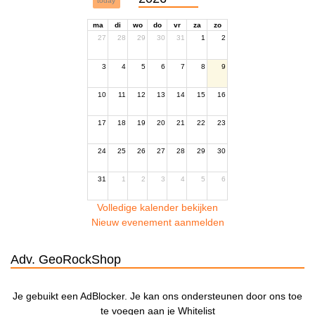
today
ma
di
wo
do
vr
za
zo
27
28
29
30
31
1
2
3
4
5
6
7
8
9
10
11
12
13
14
15
16
17
18
19
20
21
22
23
24
25
26
27
28
29
30
31
1
2
3
4
5
6
Volledige kalender bekijken
Nieuw evenement aanmelden
Adv. GeoRockShop
Je gebuikt een AdBlocker. Je kan ons ondersteunen door ons toe
te voegen aan je Whitelist