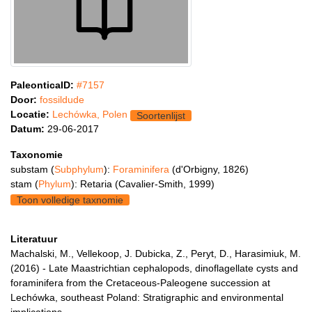
PaleonticaID:
#7157
Door:
fossildude
Locatie:
Lechówka, Polen
Soortenlijst
Datum:
29-06-2017
Taxonomie
substam (
Subphylum
):
Foraminifera
(d'Orbigny, 1826)
stam (
Phylum
): Retaria (Cavalier-Smith, 1999)
Toon volledige taxnomie
Literatuur
Machalski, M., Vellekoop, J. Dubicka, Z., Peryt, D., Harasimiuk, M.
(2016) - Late Maastrichtian cephalopods, dinoflagellate cysts and
foraminifera from the Cretaceous-Paleogene succession at
Lechówka, southeast Poland: Stratigraphic and environmental