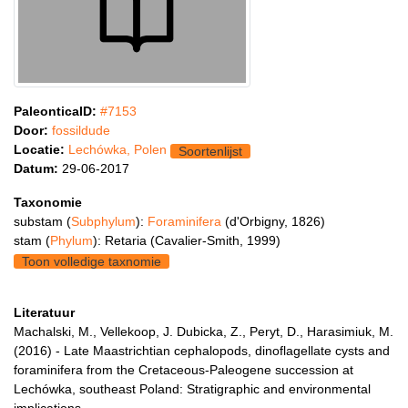
PaleonticaID:
#7153
Door:
fossildude
Locatie:
Lechówka, Polen
Soortenlijst
Datum:
29-06-2017
Taxonomie
substam (
Subphylum
):
Foraminifera
(d'Orbigny, 1826)
stam (
Phylum
): Retaria (Cavalier-Smith, 1999)
Toon volledige taxnomie
Literatuur
Machalski, M., Vellekoop, J. Dubicka, Z., Peryt, D., Harasimiuk, M.
(2016) - Late Maastrichtian cephalopods, dinoflagellate cysts and
foraminifera from the Cretaceous-Paleogene succession at
Lechówka, southeast Poland: Stratigraphic and environmental