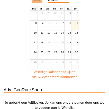
today
ma
di
wo
do
vr
za
zo
27
28
29
30
31
1
2
3
4
5
6
7
8
9
10
11
12
13
14
15
16
17
18
19
20
21
22
23
24
25
26
27
28
29
30
31
1
2
3
4
5
6
Volledige kalender bekijken
Nieuw evenement aanmelden
Adv. GeoRockShop
Je gebuikt een AdBlocker. Je kan ons ondersteunen door ons toe
te voegen aan je Whitelist