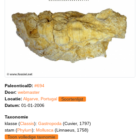
PaleonticaID:
#694
Door:
webmaster
Locatie:
Algarve, Portugal
Soortenlijst
Datum:
01-01-2006
Taxonomie
klasse (
Classis
):
Gastropoda
(Cuvier, 1797)
stam (
Phylum
):
Mollusca
(Linnaeus, 1758)
Toon volledige taxnomie