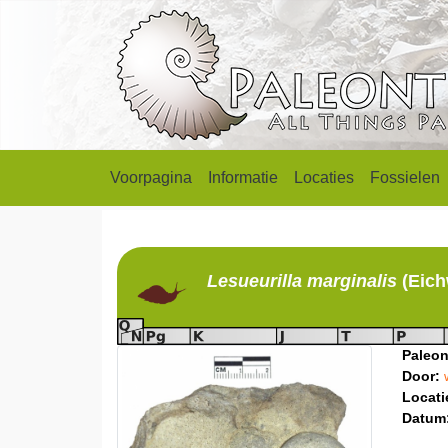
Voorpagina
Informatie
Locaties
Fossielen
Lesueurilla
marginalis
(Eich
Paleon
Door:
Locati
Datum