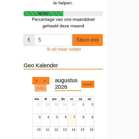
te helpen.
50.0%
Percentage van ons maanddoel
gehaald deze maand
€
Steun ons
Ik wil meer weten
Geo Kalender
augustus
month
2026
today
ma
di
wo
do
vr
za
zo
27
28
29
30
31
1
2
3
4
5
6
7
8
9
10
11
12
13
14
15
16