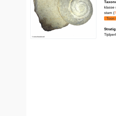
Taxon
klasse 
stam (
Toon 
Stratig
Tijdper