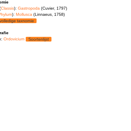
omie
(
Classis
):
Gastropoda
(Cuvier, 1797)
Phylum
):
Mollusca
(Linnaeus, 1758)
volledige taxnomie
rafie
k:
Ordovicium
Soortenlijst