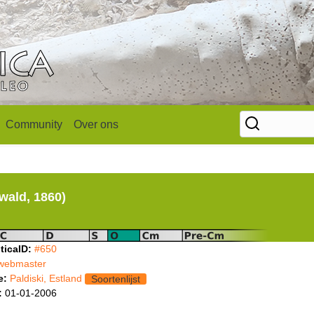
Community
Over ons
wald, 1860)
ticaID:
#650
webmaster
e:
Paldiski, Estland
Soortenlijst
:
01-01-2006