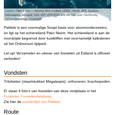
Leaflet
| Tiles © Esri — Source: Esri, i-cubed, USDA, USGS, AEX, GeoEye,
Getmapping, Aerogrid, IGN, IGP, UPR-EGP, and the GIS User Community,
©OpenStreetMap, ©CartoDB
Paldiski is een voormalige Sovjet basis voor atoomonderzeeërs,
en ligt op het schiereiland Pakri Neem. Het schiereiland is aan de
noordzijde begrensd door kustkliffen met voornamelijk kalkstenen
uit het Ordovicium tijdperk.
Let op! Verzamelen en uitvoer van fossielen uit Estland is officieel
verboden!
Vondsten
Trilobieten (staartstukken Megalaspis), orthoceren, brachiopoden.
Er staan 4 foto's van fossielen van deze vindplaats in het
Fossielen Fossielendatabase
.
Zie hier de
soortenlijst van Paldiski
.
Route