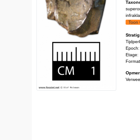
Taxon
supero
infrakl
Toon 
Stratig
Tijdper
Epoch:
Etage:
Format
Opmer
Verwee