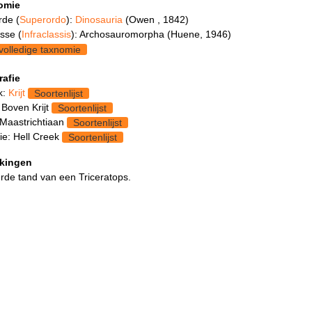
omie
rde (
Superordo
):
Dinosauria
(Owen , 1842)
asse (
Infraclassis
): Archosauromorpha (Huene, 1946)
volledige taxnomie
rafie
k:
Krijt
Soortenlijst
 Boven Krijt
Soortenlijst
 Maastrichtiaan
Soortenlijst
ie: Hell Creek
Soortenlijst
kingen
rde tand van een Triceratops.