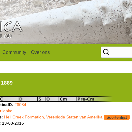
Community
Over ons
 1889
ticaID:
#6084
trilobite
e:
Hell Creek Formation, Verenigde Staten van Amerika
Soortenlijst
:
13-08-2016