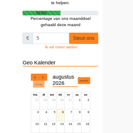
te helpen.
50.0%
Percentage van ons maanddoel
gehaald deze maand
€
Steun ons
Ik wil meer weten
Geo Kalender
augustus
month
2026
today
ma
di
wo
do
vr
za
zo
27
28
29
30
31
1
2
3
4
5
6
7
8
9
10
11
12
13
14
15
16