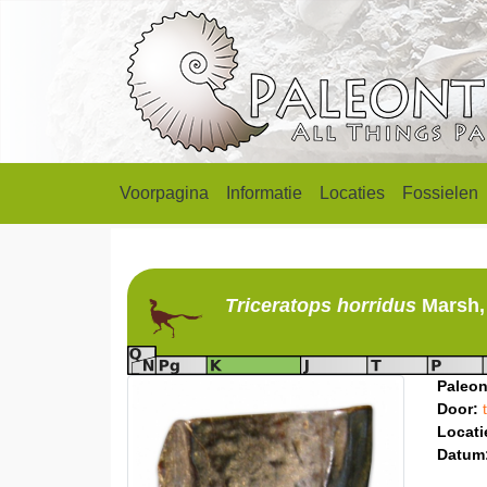
Voorpagina
Informatie
Locaties
Fossielen
Triceratops
horridus
Marsh,
Paleon
Door:
Locati
Datum