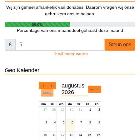
Wij zijn geheel afhankelijk van donaties. Daarom vragen wij onze
gebruikers ons te helpen.
50.0%
Percentage van ons maanddoel gehaald deze maand
€
Steun ons
Ik wil meer weten
Geo Kalender
augustus
month
2026
today
ma
di
wo
do
vr
za
zo
27
28
29
30
31
1
2
3
4
5
6
7
8
9
10
11
12
13
14
15
16