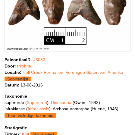
PaleonticaID:
#6083
Door:
trilobite
Locatie:
Hell Creek Formation, Verenigde Staten van Amerika
Soortenlijst
Datum:
13-08-2016
Taxonomie
superorde (
Superordo
):
Dinosauria
(Owen , 1842)
infraklasse (
Infraclassis
): Archosauromorpha (Huene, 1946)
Toon volledige taxnomie
Stratigrafie
Tijdperk:
Krijt
Soortenlijst