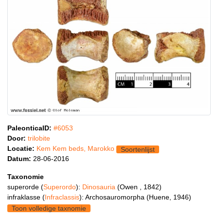
PaleonticaID:
#6053
Door:
trilobite
Locatie:
Kem Kem beds, Marokko
Soortenlijst
Datum:
28-06-2016
Taxonomie
superorde (
Superordo
):
Dinosauria
(Owen , 1842)
infraklasse (
Infraclassis
): Archosauromorpha (Huene, 1946)
Toon volledige taxnomie