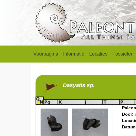
Voorpagina
Informatie
Locaties
Fossielen
Dasyatis
sp.
Paleon
Door:
Locati
Datum