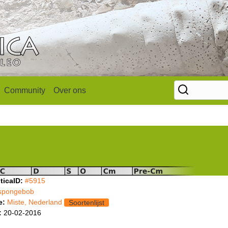
Community
Over ons
ticaID:
#5915
spongebob
e:
Miste, Nederland
Soortenlijst
:
20-02-2016