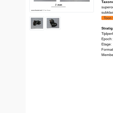
Taxon
supero
subklas
Toon 
Stratig
Tijdper
Epoch:
Etage:
Formati
Member