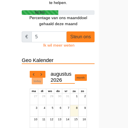
te helpen.
50.0%
Percentage van ons maanddoel
gehaald deze maand
€
Steun ons
Ik wil meer weten
Geo Kalender
augustus
month
2026
today
ma
di
wo
do
vr
za
zo
27
28
29
30
31
1
2
3
4
5
6
7
8
9
10
11
12
13
14
15
16