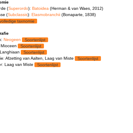
omie
rde (
Superordo
):
Batoidea
(Herman & van Waes, 2012)
se (
Subclassis
):
Elasmobranchii
(Bonaparte, 1838)
volledige taxnomie
rafie
k:
Neogeen
Soortenlijst
 Mioceen
Soortenlijst
 Langhiaan
Soortenlijst
e: Afzetting van Aalten, Laag van Miste
Soortenlijst
: Laag van Miste
Soortenlijst