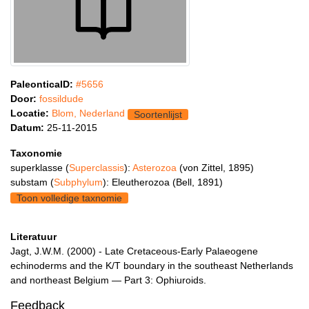
PaleonticaID:
#5656
Door:
fossildude
Locatie:
Blom, Nederland
Soortenlijst
Datum:
25-11-2015
Taxonomie
superklasse (
Superclassis
):
Asterozoa
(von Zittel, 1895)
substam (
Subphylum
): Eleutherozoa (Bell, 1891)
Toon volledige taxnomie
Literatuur
Jagt, J.W.M. (2000) - Late Cretaceous-Early Palaeogene
echinoderms and the K/T boundary in the southeast Netherlands
and northeast Belgium — Part 3: Ophiuroids.
Feedback