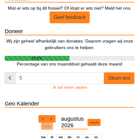
Mist er iets op bij dit fossiel? Of klopt er iets niet? Meld het ons.
Geef feedback
Doneer
Wij zijn geheel afhankelijk van donaties. Daarom vragen wij onze
gebruikers ons te helpen.
50.0%
Percentage van ons maanddoel gehaald deze maand
€
Steun ons
Ik wil meer weten
Geo Kalender
augustus
month
2026
today
ma
di
wo
do
vr
za
zo