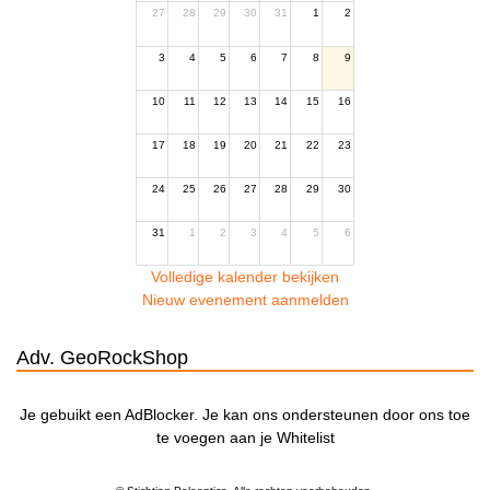
27
28
29
30
31
1
2
3
4
5
6
7
8
9
10
11
12
13
14
15
16
17
18
19
20
21
22
23
24
25
26
27
28
29
30
31
1
2
3
4
5
6
Volledige kalender bekijken
Nieuw evenement aanmelden
Adv. GeoRockShop
Je gebuikt een AdBlocker. Je kan ons ondersteunen door ons toe
te voegen aan je Whitelist