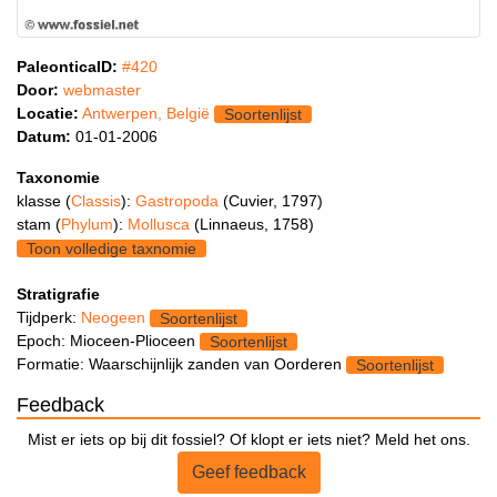
PaleonticaID:
#420
Door:
webmaster
Locatie:
Antwerpen, België
Soortenlijst
Datum:
01-01-2006
Taxonomie
klasse (
Classis
):
Gastropoda
(Cuvier, 1797)
stam (
Phylum
):
Mollusca
(Linnaeus, 1758)
Toon volledige taxnomie
Stratigrafie
Tijdperk:
Neogeen
Soortenlijst
Epoch: Mioceen-Plioceen
Soortenlijst
Formatie: Waarschijnlijk zanden van Oorderen
Soortenlijst
Feedback
Mist er iets op bij dit fossiel? Of klopt er iets niet? Meld het ons.
Geef feedback