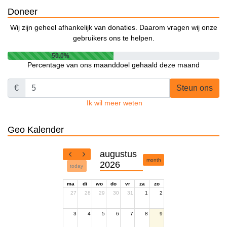
Doneer
Wij zijn geheel afhankelijk van donaties. Daarom vragen wij onze
gebruikers ons te helpen.
50.0%
Percentage van ons maanddoel gehaald deze maand
€
Steun ons
Ik wil meer weten
Geo Kalender
augustus
month
2026
today
ma
di
wo
do
vr
za
zo
27
28
29
30
31
1
2
3
4
5
6
7
8
9