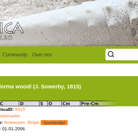
Community
Over ons
forma woodi
(J. Sowerby, 1815)
ticaID:
#419
webmaster
e:
Antwerpen, België
Soortenlijst
:
01-01-2006