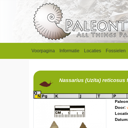
Voorpagina
Informatie
Locaties
Fossielen
Nassarius (Uzita)
reticosus 
Paleon
Door:
Locati
Datum