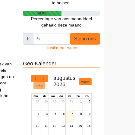
te helpen.
50.0%
Percentage van ons maanddoel
gehaald deze maand
€
Steun ons
Ik wil meer weten
Geo Kalender
ek van
bele
ngen en
augustus
month
voor
2026
today
j
ok het
ma
di
wo
do
vr
za
zo
27
28
29
30
31
1
2
3
4
5
6
7
8
9
10
11
12
13
14
15
16