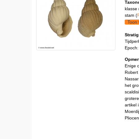
Taxon
klasse 
stam (
Toon 
Stratig
Tijdper
Epoch:
Opmer
Enige 
Robert
Nassar
het gro
scaldis
grotere
artikel
Moerdij
Pliocen