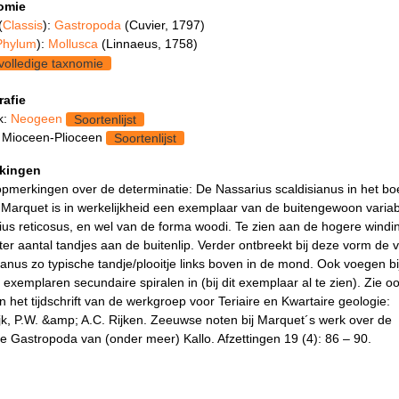
omie
(
Classis
):
Gastropoda
(Cuvier, 1797)
Phylum
):
Mollusca
(Linnaeus, 1758)
volledige taxnomie
rafie
k:
Neogeen
Soortenlijst
 Mioceen-Plioceen
Soortenlijst
kingen
opmerkingen over de determinatie: De Nassarius scaldisianus in het bo
 Marquet is in werkelijkheid een exemplaar van de buitengewoon varia
ius reticosus, en wel van de forma woodi. Te zien aan de hogere windi
ter aantal tandjes aan de buitenlip. Verder ontbreekt bij deze vorm de 
ianus zo typische tandje/plooitje links boven in de mond. Ook voegen bi
 exemplaren secundaire spiralen in (bij dit exemplaar al te zien). Zie o
 in het tijdschrift van de werkgroep voor Teriaire en Kwartaire geologie:
k, P.W. &amp; A.C. Rijken. Zeeuwse noten bij Marquet´s werk over de
e Gastropoda van (onder meer) Kallo. Afzettingen 19 (4): 86 – 90.