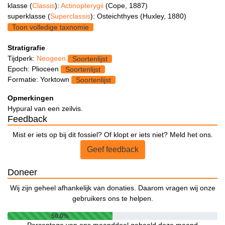
klasse (
Classis
):
Actinopterygii
(Cope, 1887)
superklasse (
Superclassis
): Osteichthyes (Huxley, 1880)
Toon volledige taxnomie
Stratigrafie
Tijdperk:
Neogeen
Soortenlijst
Epoch: Plioceen
Soortenlijst
Formatie: Yorktown
Soortenlijst
Opmerkingen
Hypural van een zeilvis.
Feedback
Mist er iets op bij dit fossiel? Of klopt er iets niet? Meld het ons.
Geef feedback
Doneer
Wij zijn geheel afhankelijk van donaties. Daarom vragen wij onze
gebruikers ons te helpen.
50.0%
Percentage van ons maanddoel gehaald deze maand