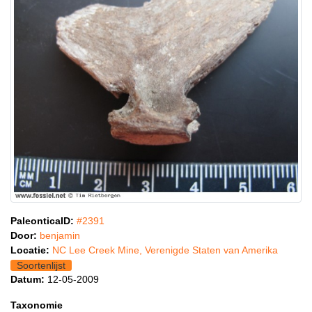
PaleonticaID:
#2391
Door:
benjamin
Locatie:
NC Lee Creek Mine, Verenigde Staten van Amerika
Soortenlijst
Datum:
12-05-2009
Taxonomie