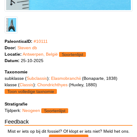
PaleonticaID:
#10111
Door:
Steven db
Locatie:
Antwerpen, België
Soortenlijst
Datum:
25-10-2025
Taxonomie
subklasse (
Subclassis
):
Elasmobranchii
(Bonaparte, 1838)
klasse (
Classis
):
Chondrichthyes
(Huxley, 1880)
Toon volledige taxnomie
Stratigrafie
Tijdperk:
Neogeen
Soortenlijst
Feedback
Mist er iets op bij dit fossiel? Of klopt er iets niet? Meld het ons.