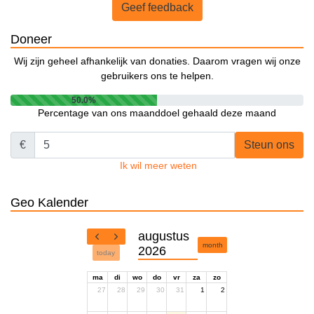
Geef feedback
Doneer
Wij zijn geheel afhankelijk van donaties. Daarom vragen wij onze
gebruikers ons te helpen.
50.0%
Percentage van ons maanddoel gehaald deze maand
€
Steun ons
Ik wil meer weten
Geo Kalender
augustus
month
2026
today
ma
di
wo
do
vr
za
zo
27
28
29
30
31
1
2