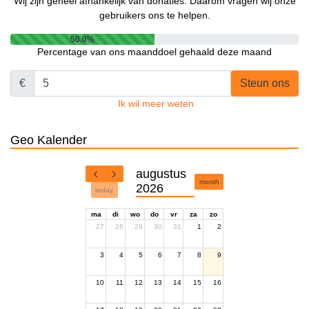
Wij zijn geheel afhankelijk van donaties. Daarom vragen wij onze
gebruikers ons te helpen.
50.0%
Percentage van ons maanddoel gehaald deze maand
€
Steun ons
Ik wil meer weten
Geo Kalender
augustus
month
2026
today
ma
di
wo
do
vr
za
zo
27
28
29
30
31
1
2
3
4
5
6
7
8
9
10
11
12
13
14
15
16