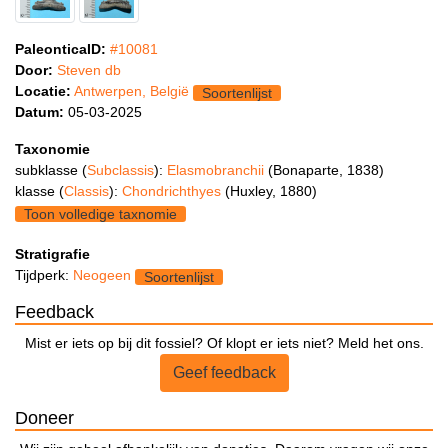
PaleonticaID:
#10081
Door:
Steven db
Locatie:
Antwerpen, België
Soortenlijst
Datum:
05-03-2025
Taxonomie
subklasse (
Subclassis
):
Elasmobranchii
(Bonaparte, 1838)
klasse (
Classis
):
Chondrichthyes
(Huxley, 1880)
Toon volledige taxnomie
Stratigrafie
Tijdperk:
Neogeen
Soortenlijst
Feedback
Mist er iets op bij dit fossiel? Of klopt er iets niet? Meld het ons.
Geef feedback
Doneer