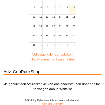
3
4
5
6
7
8
9
10
11
12
13
14
15
16
17
18
19
20
21
22
23
24
25
26
27
28
29
30
31
1
2
3
4
5
6
Volledige kalender bekijken
Nieuw evenement aanmelden
Adv. GeoRockShop
Je gebuikt een AdBlocker. Je kan ons ondersteunen door ons toe
te voegen aan je Whitelist
© Stichting Paleontica. Alle rechten voorbehouden.
Contact
|
Copyright