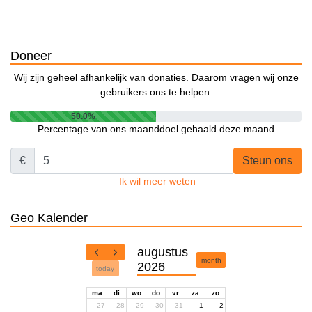
Doneer
Wij zijn geheel afhankelijk van donaties. Daarom vragen wij onze
gebruikers ons te helpen.
50.0%
Percentage van ons maanddoel gehaald deze maand
€
Steun ons
Ik wil meer weten
Geo Kalender
augustus
month
2026
today
ma
di
wo
do
vr
za
zo
27
28
29
30
31
1
2