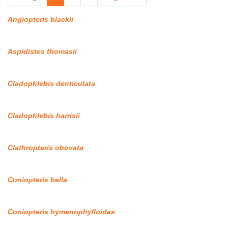
Angiopteris blackii
Aspidistes thomasii
Cladophlebis denticulata
Cladophlebis harrisii
Clathropteris obovata
Coniopteris bella
Coniopteris hymenophylloides