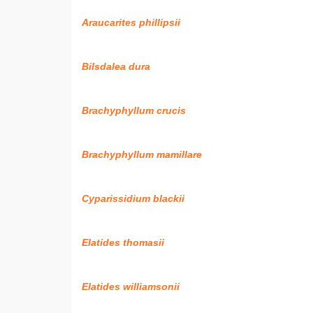
Araucarites phillipsii
Bilsdalea dura
Brachyphyllum crucis
Brachyphyllum mamillare
Cyparissidium blackii
Elatides thomasii
Elatides williamsonii