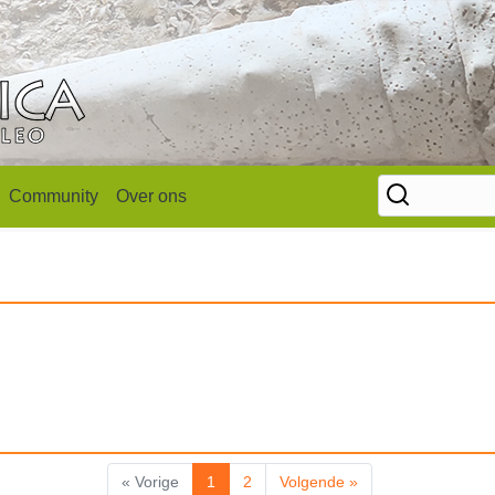
Community
Over ons
« Vorige
1
2
Volgende »