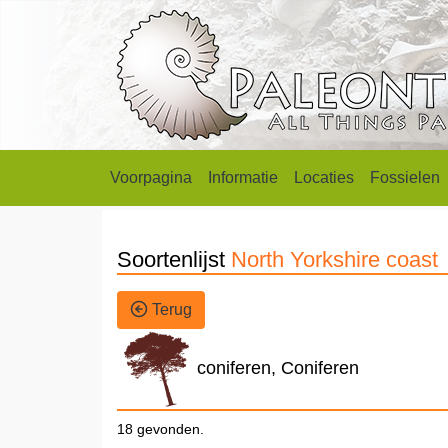
Voorpagina
Informatie
Locaties
Fossielen
Soortenlijst
North Yorkshire coast
Terug
coniferen, Coniferen
18 gevonden.