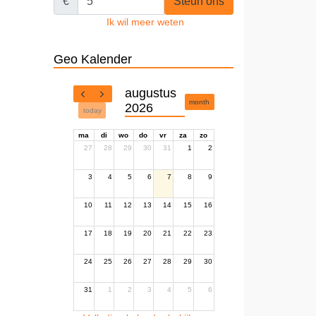
€
Steun ons
Ik wil meer weten
Geo Kalender
augustus
month
2026
today
ma
di
wo
do
vr
za
zo
27
28
29
30
31
1
2
3
4
5
6
7
8
9
10
11
12
13
14
15
16
17
18
19
20
21
22
23
24
25
26
27
28
29
30
31
1
2
3
4
5
6