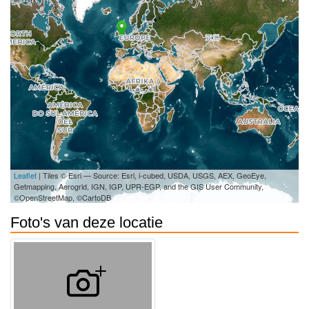
Leaflet
| Tiles © Esri — Source: Esri, i-cubed, USDA, USGS, AEX, GeoEye,
Getmapping, Aerogrid, IGN, IGP, UPR-EGP, and the GIS User Community,
©OpenStreetMap, ©CartoDB
Foto's van deze locatie