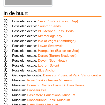
In de buurt
Fossielenlocatie:
Seven Sisters (Birling Gap)
Fossielenlocatie:
Saunton Sands
Fossielenlocatie:
BC McAbee Fossil Beds
Fossielenlocatie:
Kimmeridge bay
Fossielenlocatie:
Isle of Wight (Bembridge)
Fossielenlocatie:
Lower Swanwick
Fossielenlocatie:
Hampshire (Barton-on-Sea)
Fossielenlocatie:
Dorset (Burton Bradstock)
Fossielenlocatie:
Devon (Beer Head)
Fossielenlocatie:
Lee-on-Solent
Fossielenlocatie:
Blue Anchor
Geologische locatie:
Dinosaur Provincial Park: Visitor centre
Museum:
Royal Saskatchewan Museum
Museum:
Home of Charles Darwin (Down House)
Museum:
Dinosaur Isle
Museum:
Haslemere Educational Museum
Museum:
Dinosaurland Fossil Museum
Museum:
Lyme Regis Museum