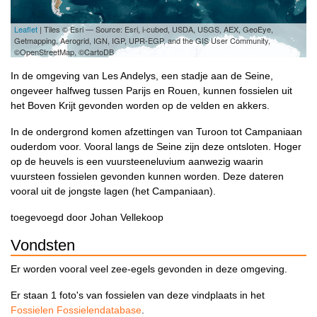
Leaflet
| Tiles © Esri — Source: Esri, i-cubed, USDA, USGS, AEX, GeoEye,
Getmapping, Aerogrid, IGN, IGP, UPR-EGP, and the GIS User Community,
©OpenStreetMap, ©CartoDB
In de omgeving van Les Andelys, een stadje aan de Seine,
ongeveer halfweg tussen Parijs en Rouen, kunnen fossielen uit
het Boven Krijt gevonden worden op de velden en akkers.
In de ondergrond komen afzettingen van Turoon tot Campaniaan
ouderdom voor. Vooral langs de Seine zijn deze ontsloten. Hoger
op de heuvels is een vuursteeneluvium aanwezig waarin
vuursteen fossielen gevonden kunnen worden. Deze dateren
vooral uit de jongste lagen (het Campaniaan).
toegevoegd door Johan Vellekoop
Vondsten
Er worden vooral veel zee-egels gevonden in deze omgeving.
Er staan 1 foto's van fossielen van deze vindplaats in het
Fossielen Fossielendatabase
.