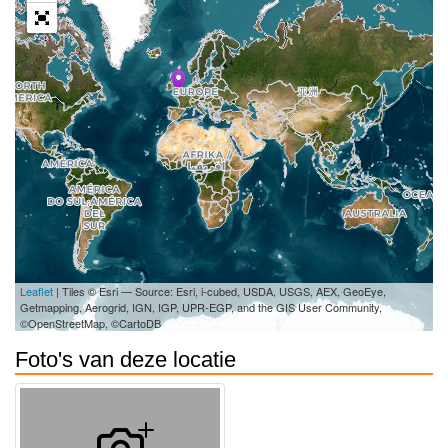
Leaflet
| Tiles © Esri — Source: Esri, i-cubed, USDA, USGS, AEX, GeoEye,
Getmapping, Aerogrid, IGN, IGP, UPR-EGP, and the GIS User Community,
©OpenStreetMap, ©CartoDB
Foto's van deze locatie