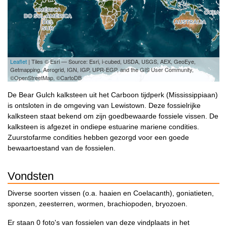
Leaflet
| Tiles © Esri — Source: Esri, i-cubed, USDA, USGS, AEX, GeoEye,
Getmapping, Aerogrid, IGN, IGP, UPR-EGP, and the GIS User Community,
©OpenStreetMap, ©CartoDB
De Bear Gulch kalksteen uit het Carboon tijdperk (Mississippiaan)
is ontsloten in de omgeving van Lewistown. Deze fossielrijke
kalksteen staat bekend om zijn goedbewaarde fossiele vissen. De
kalksteen is afgezet in ondiepe estuarine mariene condities.
Zuurstofarme condities hebben gezorgd voor een goede
bewaartoestand van de fossielen.
Vondsten
Diverse soorten vissen (o.a. haaien en Coelacanth), goniatieten,
sponzen, zeesterren, wormen, brachiopoden, bryozoen.
Er staan 0 foto's van fossielen van deze vindplaats in het